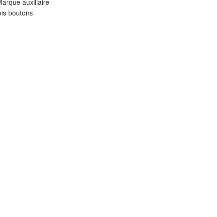
arque auxiliaire
ois boutons