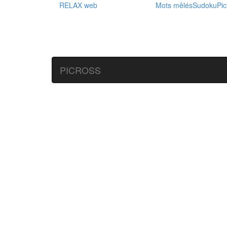
RELAX web
Mots mêlés
Sudoku
Pic
PICROSS