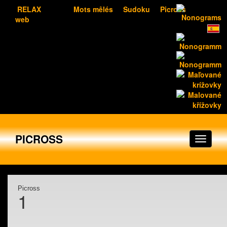
RELAX
Mots mêlés
Sudoku
Picross
web
PICROSS
Picross
1