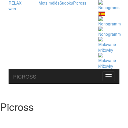
RELAX
Mots mêlés
Sudoku
Picross
web
PICROSS
Picross