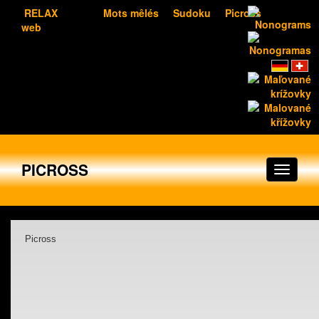
RELAX
Mots mêlés
Sudoku
Picross
web
PICROSS
Picross