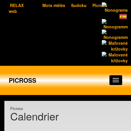
RELAX
Mots mêlés
Sudoku
Picross
web
PICROSS
Picross
Calendrier