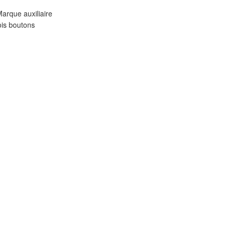
arque auxiliaire
ois boutons