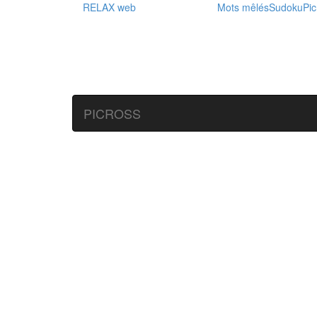
RELAX web
Mots mêlés
Sudoku
Pic
PICROSS